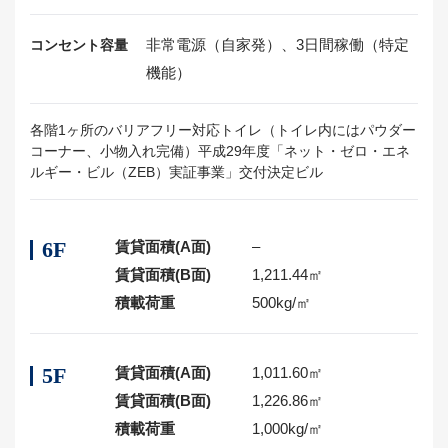
非常電源（自家発）、
3日間稼働（特定
コンセント容量
機能）
各階1ヶ所のバリアフリー対応トイレ（トイレ内にはパウダー
コーナー、小物入れ完備）平成29年度「ネット・ゼロ・エネ
ルギー・ビル（ZEB）実証事業」交付決定ビル
6F
賃貸面積(A面)
–
賃貸面積(B面)
1,211.44㎡
積載荷重
500kg/㎡
5F
賃貸面積(A面)
1,011.60㎡
賃貸面積(B面)
1,226.86㎡
積載荷重
1,000kg/㎡