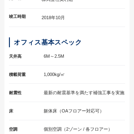
竣工時期
2018年10月
オフィス基本スペック
6M～2.5M
天井高
1,000kg/㎡
積載荷重
最新の耐震基準を満たす
補強工事を実施
耐震性
躯体床
（OAフロアー対応可）
床
個別空調
（2ゾーン / 各フロアー）
空調